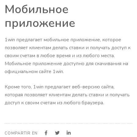
Мобильное
приложение
1win предлагает мобильное приложение, которое
позволяет клиентам делать ставки и получать доступ к
своим счетам в любое время и из любого места.
Мобильное приложение доступно для скачивания на
официальном сайте 1win.
Кроме того, 1win предлагает веб-версию сайта,
которая позволяет клиентам делать ставки и получать
доступ к своим счетам из любого браузера.
COMPARTIR EN