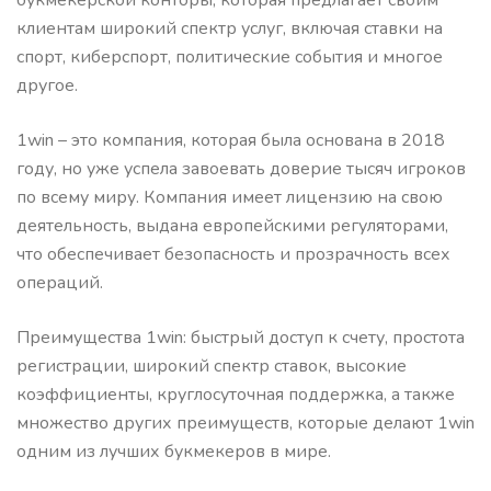
клиентам широкий спектр услуг, включая ставки на
спорт, киберспорт, политические события и многое
другое.
1win – это компания, которая была основана в 2018
году, но уже успела завоевать доверие тысяч игроков
по всему миру. Компания имеет лицензию на свою
деятельность, выдана европейскими регуляторами,
что обеспечивает безопасность и прозрачность всех
операций.
Преимущества 1win: быстрый доступ к счету, простота
регистрации, широкий спектр ставок, высокие
коэффициенты, круглосуточная поддержка, а также
множество других преимуществ, которые делают 1win
одним из лучших букмекеров в мире.