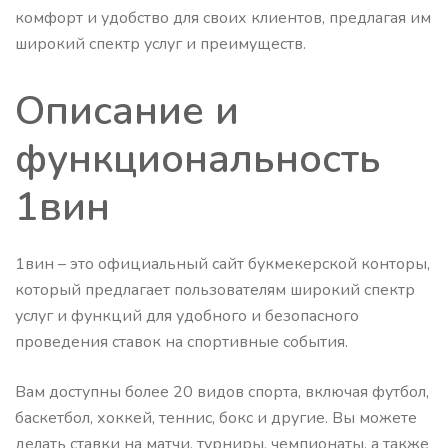
комфорт и удобство для своих клиентов, предлагая им
широкий спектр услуг и преимуществ.
Описание и
функциональность
1вин
1вин – это официальный сайт букмекерской конторы,
который предлагает пользователям широкий спектр
услуг и функций для удобного и безопасного
проведения ставок на спортивные события.
Вам доступны более 20 видов спорта, включая футбол,
баскетбол, хоккей, теннис, бокс и другие. Вы можете
делать ставки на матчи, турниры, чемпионаты, а также