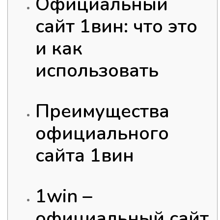
Официальный
сайт 1вин: что это
и как
использовать
Преимущества
официального
сайта 1вин
1win –
официальный сайт