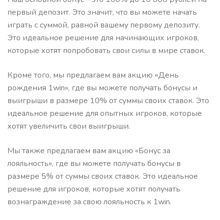
первый депозит. Это значит, что вы можете начать
играть с суммой, равной вашему первому депозиту.
Это идеальное решение для начинающих игроков,
которые хотят попробовать свои силы в мире ставок.
Кроме того, мы предлагаем вам акцию «День
рождения 1win», где вы можете получать бонусы и
выигрыши в размере 10% от суммы своих ставок. Это
идеальное решение для опытных игроков, которые
хотят увеличить свои выигрыши.
Мы также предлагаем вам акцию «Бонус за
лояльность», где вы можете получать бонусы в
размере 5% от суммы своих ставок. Это идеальное
решение для игроков, которые хотят получать
вознаграждение за свою лояльность к 1win.