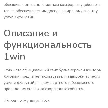
обеспечивает своим клиентам комфорт и удобство, а
также обеспечивает им доступ к широкому спектру
услуг и функций.
Описание и
функциональность
1win
1win – это официальный сайт букмекерской конторы,
который предлагает пользователям широкий спектр
услуг и функций для комфортного и безопасного
проведения ставок на спортивные события.
Основные функции 1win: