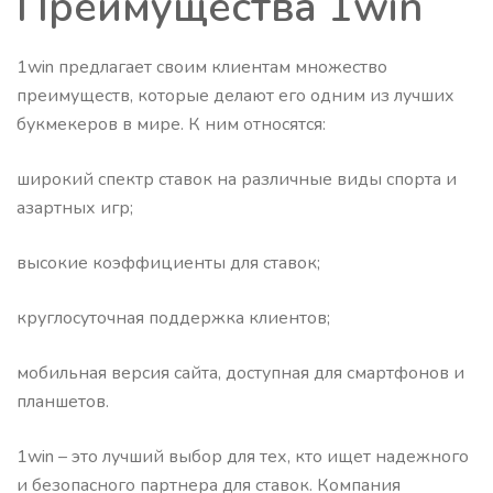
Преимущества 1win
1win предлагает своим клиентам множество
преимуществ, которые делают его одним из лучших
букмекеров в мире. К ним относятся:
широкий спектр ставок на различные виды спорта и
азартных игр;
высокие коэффициенты для ставок;
круглосуточная поддержка клиентов;
мобильная версия сайта, доступная для смартфонов и
планшетов.
1win – это лучший выбор для тех, кто ищет надежного
и безопасного партнера для ставок. Компания