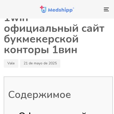
Saltar
Saltar
Autor
Publicado
los
a
en:
To
1win —
enlaces
navegación
nav
principal
официальный сайт
Saltar
букмекерской
al
contenido
конторы 1вин
Vale
21 de mayo de 2025
Содержимое