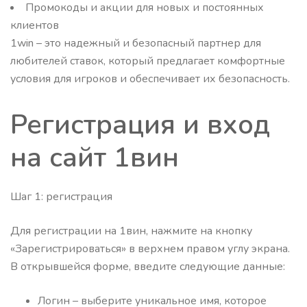
Промокоды и акции для новых и постоянных
клиентов
1win – это надежный и безопасный партнер для
любителей ставок, который предлагает комфортные
условия для игроков и обеспечивает их безопасность.
Регистрация и вход
на сайт 1вин
Шаг 1: регистрация
Для регистрации на 1вин, нажмите на кнопку
«Зарегистрироваться» в верхнем правом углу экрана.
В открывшейся форме, введите следующие данные:
Логин – выберите уникальное имя, которое