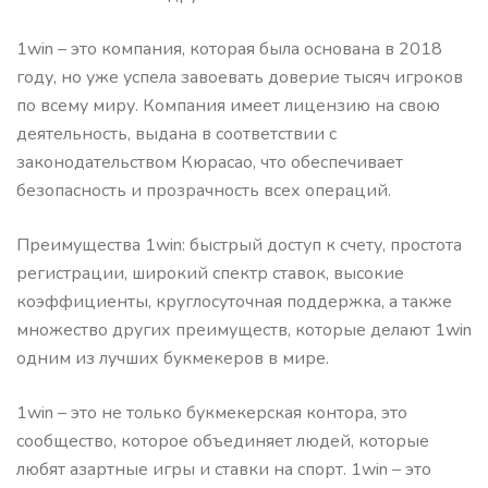
1win – это компания, которая была основана в 2018
году, но уже успела завоевать доверие тысяч игроков
по всему миру. Компания имеет лицензию на свою
деятельность, выдана в соответствии с
законодательством Кюрасао, что обеспечивает
безопасность и прозрачность всех операций.
Преимущества 1win: быстрый доступ к счету, простота
регистрации, широкий спектр ставок, высокие
коэффициенты, круглосуточная поддержка, а также
множество других преимуществ, которые делают 1win
одним из лучших букмекеров в мире.
1win – это не только букмекерская контора, это
сообщество, которое объединяет людей, которые
любят азартные игры и ставки на спорт. 1win – это