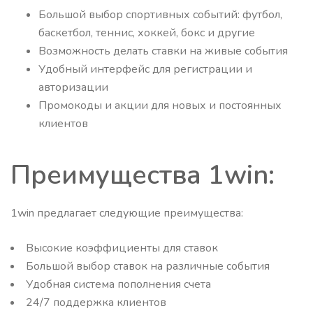
Большой выбор спортивных событий: футбол,
баскетбол, теннис, хоккей, бокс и другие
Возможность делать ставки на живые события
Удобный интерфейс для регистрации и
авторизации
Промокоды и акции для новых и постоянных
клиентов
Преимущества 1win:
1win предлагает следующие преимущества:
Высокие коэффициенты для ставок
Большой выбор ставок на различные события
Удобная система пополнения счета
24/7 поддержка клиентов