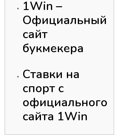
1Win –
Официальный
сайт
букмекера
Ставки на
спорт с
официального
сайта 1Win