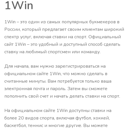
1Win
1Win – это один из самых популярных букмекеров в
России, который предлагает своим клиентам широкий
спектр услуг, включая ставки на спорт. Официальный
сайт 1Win – это удобный и доступный способ сделать
ставку на любимый спортсмен или команду.
Для начала, вам нужно зарегистрироваться на
официальном сайте 1Win, что можно сделать в
считанные минуты. Вам потребуется только ваша
электронная почта и пароль. Затем вы сможете
пополнить свой счет и начать делать ставки на спорт.
На официальном сайте 1Win доступны ставки на
более 20 видов спорта, включая футбол, хоккей,
баскетбол, теннис и многие другие. Вы можете