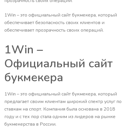
прозрачность своих операций.
1Win – это официальный сайт букмекера, который
обеспечивает безопасность своих клиентов и
обеспечивает прозрачность своих операций.
1Win –
Официальный сайт
букмекера
1Win – это официальный сайт букмекера, который
предлагает своим клиентам широкий спектр услуг по
ставкам на спорт. Компания была основана в 2018
году и с тех пор стала одним из лидеров на рынке
букмекерства в России.