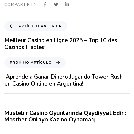
COMPARTIR EN
A
ARTÍCULO ANTERIOR
r
t
Meilleur Casino en Ligne 2025 – Top 10 des
í
Casinos Fiables
c
u
P
PRÓXIMO ARTÍCULO
l
r
o
ó
¡Aprende a Ganar Dinero Jugando Tower Rush
A
x
en Casino Online en Argentina!
n
i
t
m
10 meses hace
Sin categoría
e
o
r
A
Müstəbir Casino Oyunlarında Qeydiyyat Edin:
i
r
Mostbet Onlayn Kazino Oynamaq
o
t
r
10 meses hace
Sin categoría
í