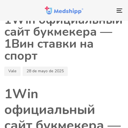
Saltar
Saltar
Autor
Publicado
los
a
en:
To
1Win официальный
enlaces
navegación
nav
principal
сайт букмекера —
Saltar
1Вин ставки на
al
contenido
спорт
Vale
28 de mayo de 2025
1Win
официальный
сайт букмекера —