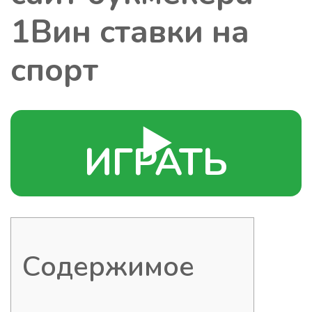
1Вин ставки на
спорт
▶️
ИГРАТЬ
Содержимое