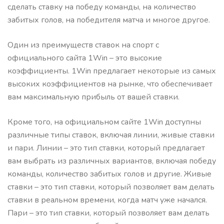
сделать ставку на победу команды, на количество
забитых голов, на победителя матча и многое другое.
Один из преимуществ ставок на спорт с
официального сайта 1Win – это высокие
коэффициенты. 1Win предлагает некоторые из самых
высоких коэффициентов на рынке, что обеспечивает
вам максимальную прибыль от вашей ставки.
Кроме того, на официальном сайте 1Win доступны
различные типы ставок, включая линии, живые ставки
и пари. Линии – это тип ставки, который предлагает
вам выбрать из различных вариантов, включая победу
команды, количество забитых голов и другие. Живые
ставки – это тип ставки, который позволяет вам делать
ставки в реальном времени, когда матч уже начался.
Пари – это тип ставки, который позволяет вам делать