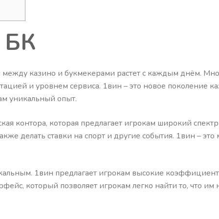
 БК
между казино и букмекерами растет с каждым днём. Мног
путацией и уровнем сервиса. 1вин – это новое поколение к
ам уникальный опыт.
рская контора, которая предлагает игрокам широкий спектр
кже делать ставки на спорт и другие события. 1вин – это м
никальным. 1вин предлагает игрокам высокие коэффициент
фейс, который позволяет игрокам легко найти то, что им н