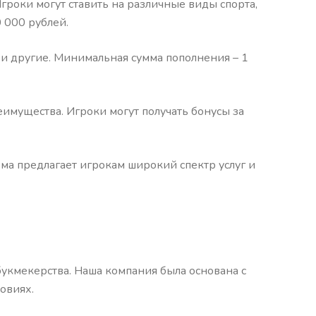
гроки могут ставить на различные виды спорта,
0 000 рублей.
 и другие. Минимальная сумма пополнения – 1
еимущества. Игроки могут получать бонусы за
рма предлагает игрокам широкий спектр услуг и
укмекерства. Наша компания была основана с
овиях.