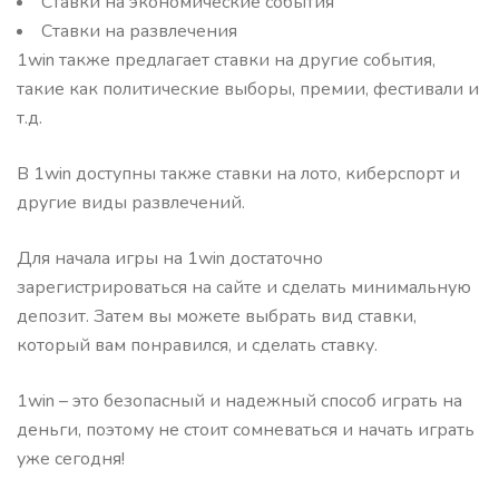
Ставки на экономические события
Ставки на развлечения
1win также предлагает ставки на другие события,
такие как политические выборы, премии, фестивали и
т.д.
В 1win доступны также ставки на лото, киберспорт и
другие виды развлечений.
Для начала игры на 1win достаточно
зарегистрироваться на сайте и сделать минимальную
депозит. Затем вы можете выбрать вид ставки,
который вам понравился, и сделать ставку.
1win – это безопасный и надежный способ играть на
деньги, поэтому не стоит сомневаться и начать играть
уже сегодня!