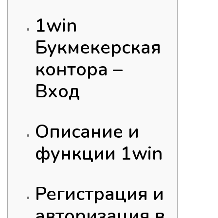
1win
Букмекерская
контора –
Вход
Описание и
функции 1win
Регистрация и
авторизация в