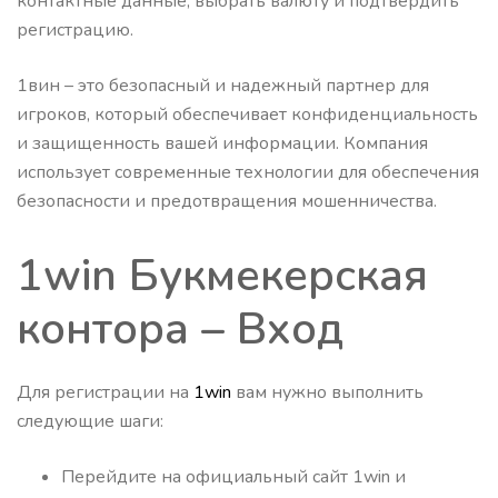
контактные данные, выбрать валюту и подтвердить
регистрацию.
1вин – это безопасный и надежный партнер для
игроков, который обеспечивает конфиденциальность
и защищенность вашей информации. Компания
использует современные технологии для обеспечения
безопасности и предотвращения мошенничества.
1win Букмекерская
контора – Вход
Для регистрации на
1win
вам нужно выполнить
следующие шаги:
Перейдите на официальный сайт 1win и