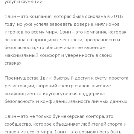
услуг и функций.
1вин – это компания, которая была основана в 2018
году, но уже успела завоевать доверие миллионов
игроков по всему миру. 1вин – это компания, которая
основана на принципах честности, прозрачности и
безопасности, что обеспечивает ее клиентам
максимальный комфорт и уверенность в своих
ставках.
Преимущества 1вин: быстрый доступ к счету, простота
регистрации, широкий спектр ставок, высокие
коэффициенты, круглосуточная поддержка,
безопасность и конфиденциальность личных данных.
1вин – это не только букмекерская контора, это
сообщество, которое объединяет любителей спорта и
ставок из всего мира. 1вин – это возможность быть