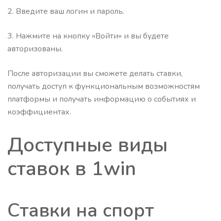
2. Введите ваш логин и пароль.
3. Нажмите на кнопку «Войти» и вы будете
авторизованы.
После авторизации вы сможете делать ставки,
получать доступ к функциональным возможностям
платформы и получать информацию о событиях и
коэффициентах.
Доступные виды
ставок в 1win
Ставки на спорт