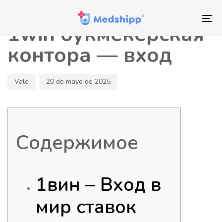
Saltar
Saltar
Autor
Publicado
los
a
en:
To
1win букмекерская
enlaces
navegación
nav
principal
контора — вход
Saltar
al
Vale
20 de mayo de 2025
contenido
Содержимое
1вин – Вход в
мир ставок