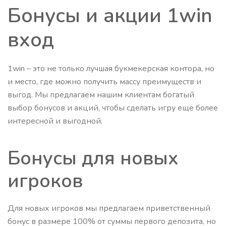
Бонусы и акции 1win
вход
1win – это не только лучшая букмекерская контора, но
и место, где можно получить массу преимуществ и
выгод. Мы предлагаем нашим клиентам богатый
выбор бонусов и акций, чтобы сделать игру еще более
интересной и выгодной.
Бонусы для новых
игроков
Для новых игроков мы предлагаем приветственный
бонус в размере 100% от суммы первого депозита, но