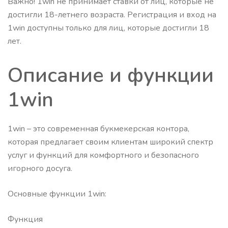
Важно! 1win не принимает ставки от лиц, которые не
достигли 18-летнего возраста. Регистрация и вход на
1win доступны только для лиц, которые достигли 18
лет.
Описание и функции
1win
1win – это современная букмекерская контора,
которая предлагает своим клиентам широкий спектр
услуг и функций для комфортного и безопасного
игорного досуга.
Основные функции 1win:
Функция