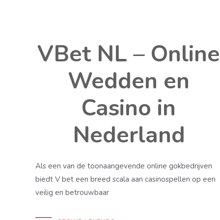
VBet NL – Online
Wedden en
Casino in
Nederland
Als een van de toonaangevende online gokbedrijven
biedt V bet een breed scala aan casinospellen op een
veilig en betrouwbaar