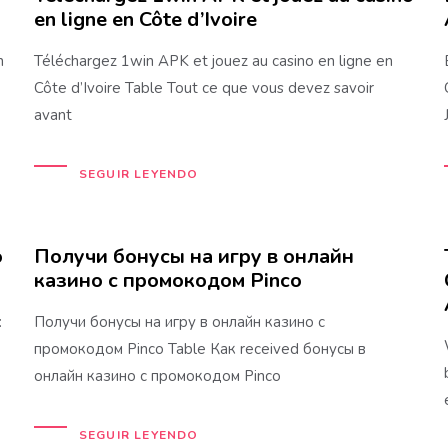
en ligne en Côte d’Ivoire
n
Téléchargez 1win APK et jouez au casino en ligne en
Côte d’Ivoire Table Tout ce que vous devez savoir
avant
SEGUIR LEYENDO
o
Получи бонусы на игру в онлайн
казино с промокодом Pinco
:
Получи бонусы на игру в онлайн казино с
промокодом Pinco Table Как received бонусы в
онлайн казино с промокодом Pinco
SEGUIR LEYENDO