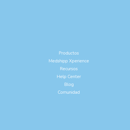
Productos
Medshipp Xperience
Recursos
Help Center
Blog
Comunidad