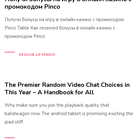
промокодом Pinco
Получи бонусы на игру в онлайн казино с промокодом
Pinco Table Как received бонусы в онлайн казино с
промокодом Pinco
SEGUIR LEYENDO
The Premier Random Video Chat Choices in
This Year – A Handbook for All
Why make sure you join the playback quality chat
bandwagon now The android tablet is promising existing the
ipad stiff