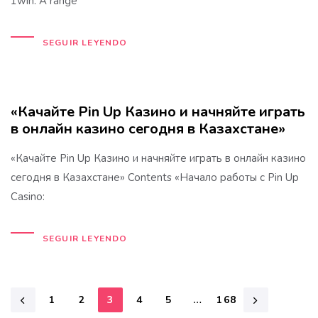
1win. A range
SEGUIR LEYENDO
«Качайте Pin Up Казино и начняйте играть
в онлайн казино сегодня в Казахстане»
«Качайте Pin Up Казино и начняйте играть в онлайн казино
сегодня в Казахстане» Contents «Начало работы с Pin Up
Casino:
SEGUIR LEYENDO
1
2
3
4
5
…
168