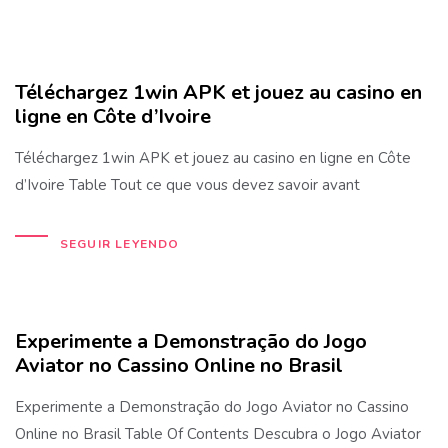
Téléchargez 1win APK et jouez au casino en
ligne en Côte d’Ivoire
Téléchargez 1win APK et jouez au casino en ligne en Côte
d’Ivoire Table Tout ce que vous devez savoir avant
SEGUIR LEYENDO
Experimente a Demonstração do Jogo
Aviator no Cassino Online no Brasil
Experimente a Demonstração do Jogo Aviator no Cassino
Online no Brasil Table Of Contents Descubra o Jogo Aviator