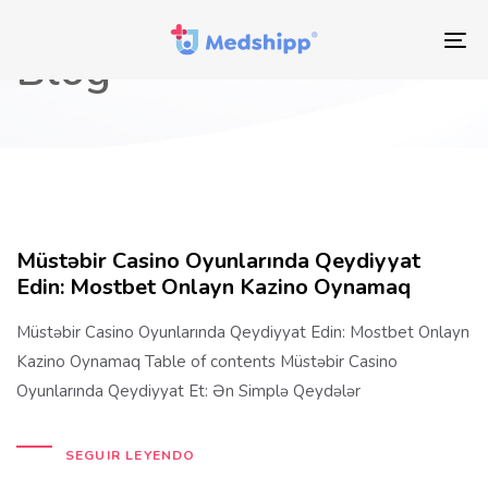
Saltar
Saltar
los
a
Blog
To
enlaces
navegación
nav
principal
Saltar
al
contenido
Müstəbir Casino Oyunlarında Qeydiyyat
Edin: Mostbet Onlayn Kazino Oynamaq
Müstəbir Casino Oyunlarında Qeydiyyat Edin: Mostbet Onlayn
Kazino Oynamaq Table of contents Müstəbir Casino
Oyunlarında Qeydiyyat Et: Ən Simplə Qeydələr
SEGUIR LEYENDO