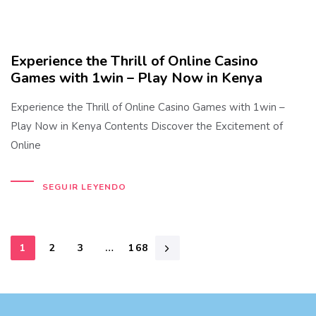
Experience the Thrill of Online Casino
Games with 1win – Play Now in Kenya
Experience the Thrill of Online Casino Games with 1win –
Play Now in Kenya Contents Discover the Excitement of
Online
SEGUIR LEYENDO
1
2
3
…
168