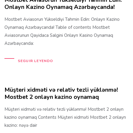
Onlayn Kazino Oynamaq Azərbaycanda!
Mostbet Aviasorun Yükseldiyi Tahmin Edin: Onlayn Kazino
Oynamaq Azərbaycanda! Table of contents Mostbet
Aviasorunun Qayidaca Salgini Onlayn Kasino Oynamaq
Azərbaycanda:
SEGUIR LEYENDO
Müşteri xidməti və relativ tezli yüklənmə!
Mostbet 2 onlayn kazino oynamaq
Müşteri xidməti və relativ tezli yüklənmə! Mostbet 2 onlayn
kazino oynamaq Contents Müşteri xidməti Mostbet 2 onlayn
kazino: nəyə dair