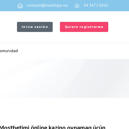
contacto@medshipp.mx
44 3471 6042
Inicia sesión
Quiero registrarme
omunidad
Mostbetimi önline kazino oynamaq üçün