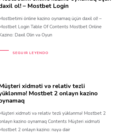
daxil ol! – Mostbet Login
Mostbetimi önline kazino oynamaq üçün daxil ol! –
Mostbet Login Table Of Contents Mostbet Online
Kazino: Daxil Olin və Oyun
SEGUIR LEYENDO
Müşteri xidməti və relativ tezli
yüklənmə! Mostbet 2 onlayn kazino
oynamaq
Müşteri xidməti və relativ tezli yüklənmə! Mostbet 2
onlayn kazino oynamaq Contents Müşteri xidməti
Mostbet 2 onlayn kazino: nəyə dair