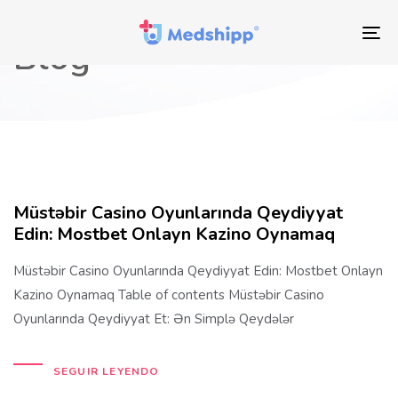
Saltar
Saltar
los
a
Blog
To
enlaces
navegación
nav
principal
Saltar
al
contenido
Müstəbir Casino Oyunlarında Qeydiyyat
Edin: Mostbet Onlayn Kazino Oynamaq
Müstəbir Casino Oyunlarında Qeydiyyat Edin: Mostbet Onlayn
Kazino Oynamaq Table of contents Müstəbir Casino
Oyunlarında Qeydiyyat Et: Ən Simplə Qeydələr
SEGUIR LEYENDO